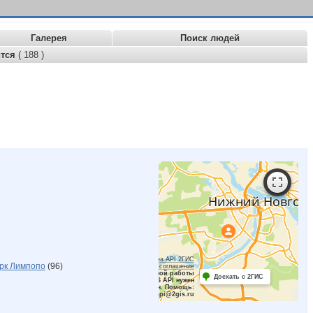
Галерея
Поиск людей
ится
( 188 )
Работает на API 2ГИС
рк Лимпопо
(96)
Лицензионное соглашение
Для корректной работы
Доехать с 2ГИС
Raster JS API нужен
ключ. Помощь:
api@2gis.ru