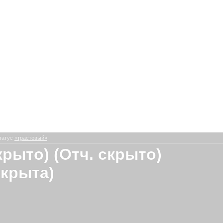
татус
«трастовый»
крыто) (Отч. скрыто)
скрыта)