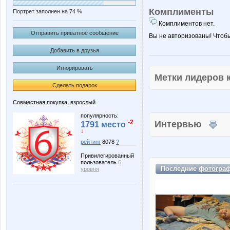
Комплименты
Портрет заполнен на 74 %
Комплиментов нет.
Отправить приватное сообщение
Вы не авторизованы! Чтоб
Добавить в друзья
Игнорировать
Метки лидеров
Сделать подарок
Совместная покупка: взрослый
популярность:
-2
Интервью
1791 место
↓
рейтинг
8078
?
Привилегированный
пользователь
6
Последние
фотогра
уровня