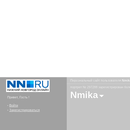
Персональный сайт пользователя
Nmi
портрет № 297288 зарегистрирован боле
Nmika
Привет, Гость !
-
Войти
-
Зарегистрироваться