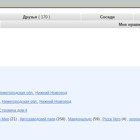
Друзья
( 170 )
Соседи
Мне нрав
ижегородская обл.
,
Нижний Новгород
,
Нижегородская обл.
,
Нижний Новгород
Строкина дом 4
р Мир
(21) ,
Автозаводский парк
(258) ,
Макдональдс
(59) ,
Pizza Vero
(4) ,
зоопа