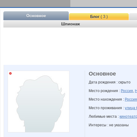
Основное
Блог
( 3 )
Шпионаж
Основное
Дата рождения : скрыто
Место рождения :
Россия
,
Н
Место нахождения :
Россия
Место проживания :
улица 
Любимые места :
кинотеат
Интересы : не указаны