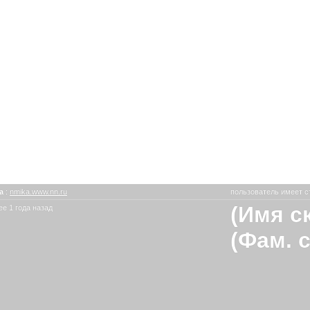
ka
:
nmika.www.nn.ru
пользователь имеет с
(Имя с
е 1 года назад
(Фам. 