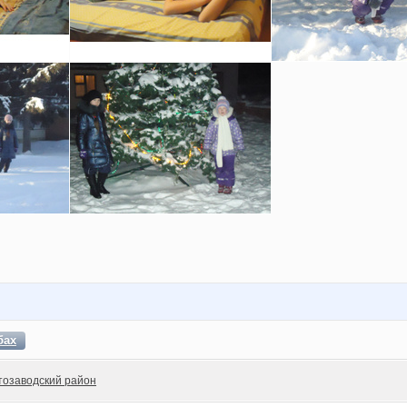
бах
тозаводский район